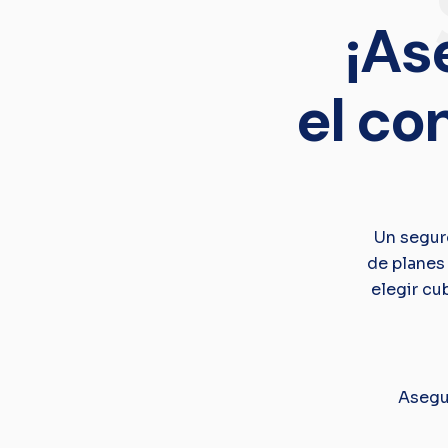
¡As
el co
Un seguro
de planes
elegir cu
Asegur