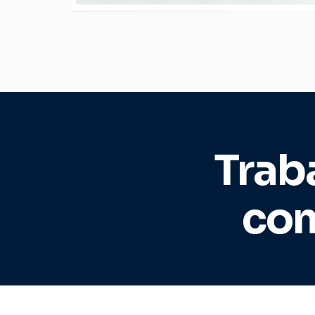
Trab
com