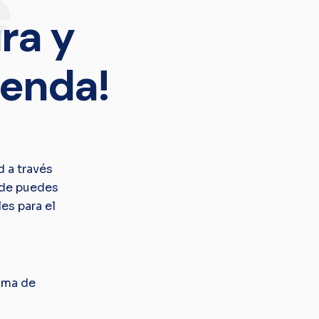
e
ra y
ienda!
d a través
nde puedes
es para el
gama de