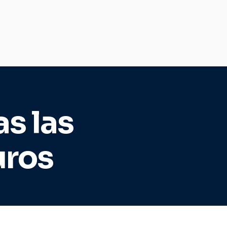
s las
uros