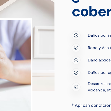
cober
Daños por in
Robo y Asalt
Daño acciden
Daños por ag
Desastres na
volcánica, et
* Aplican condicion